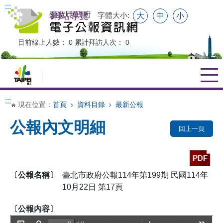
跳到主要內容
:::
網站導覽
字體大小:
大
中
小
目前線上人數：
0
累計拜訪人次：
0
資料目錄
:::
現在位置：
首頁
資料目錄
最新公報
公報內文明細
最新公報
回上一頁
熱門公報
期別瀏覽
〔公報名稱〕
臺北市政府公報114年第199期 民國114年
機關瀏覽
10月22日 第17頁
主題瀏覽
〔公報內容〕